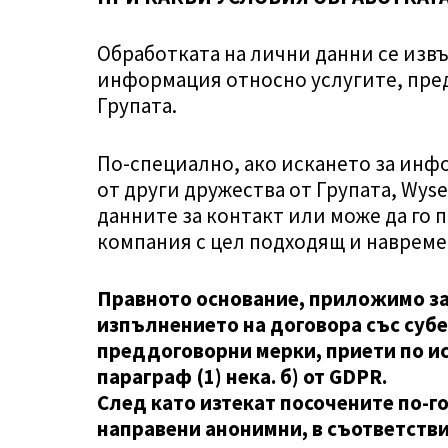
MY WYSER ВХОД
Обработката на лични данни се извъ
ИЗПРАТЕТЕ ВАШЕТО CV
информация относно услугите, пред
Групата.
LINKEDIN
По-специално, ако искането за инфо
от други дружества от Групата, Wyse
данните за контакт или може да го 
компания с цел подходящ и навреме
Правното основание, приложимо за
изпълнението на договора със субе
преддоговорни мерки, приети по и
параграф (1) нека. б) от GDPR.
След като изтекат посочените по-
направени анонимни, в съответстви