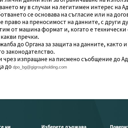
ването му в случаи на легитимен интерес на 
ботването се основава на съгласие или на дог
 право на преносимост на данните, с други ду
тим от машина формат и, когато е технически
икакви пречки.
алба до Органа за защита на данните, както и
о законодателство.
ни чрез изпращане на писмено съобщение до А
ща до
dpo_bg@gigroupholding.com
е ни
Изберете държава
Повери