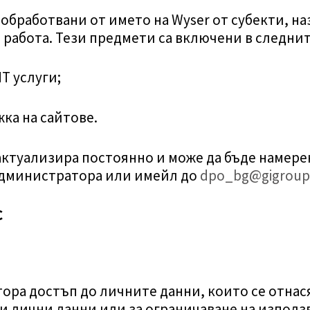
обработвани от името на Wyser от субекти, н
 работа. Тези предмети са включени в следнит
Т услуги;
а на сайтове.
актуализира постоянно и може да бъде намерен
Администратора или имейл до
dpo_bg@gigroup
С
ра достъп до личните данни, които се отнасят
и лични данни или за ограничаване на използв