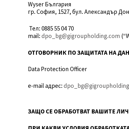
Wyser България
Кандидати
гр. София, 1527, бул. Александър Дон
Тел: 0885 55 04 70
Клиенти
mail:
dpo_bg@gigroupholding.com
(“W
Кариери
ОТГОВОРНИК ПО ЗАЩИТАТА НА ДА
Data Protection Officer
Център за знания
e-mail адрес:
dpo_bg@gigroupholdin
Контакти
ЗАЩО СЕ ОБРАБОТВАТ ВАШИТЕ ЛИ
SAVED OFFERS
ПРИ КАКВИ УСЛОВИЯ ОБРАБОТКАТА