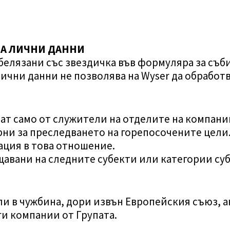
А ЛИЧНИ ДАННИ
белязани със звездичка във формуляра за съби
лични данни не позволява на Wyser да обработ
ват само от служители на отделите на компан
орни за преследването на горепосочените цели
ация в това отношение.
щавани на следните субекти или категории су
 в чужбина, дори извън Европейския съюз, а
ги компании от Групата.