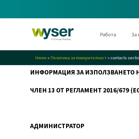
Работа
За 
Работа
Home
»
Политика за поверителност
»
contacts sectio
За нас
ИНФОРМАЦИЯ ЗА ИЗПОЛЗВАНЕТО 
Стратегически основи
ЧЛЕН 13 ОТ РЕГЛАМЕНТ 2016/679 (ЕС
Ценности на бранда
За нас
АДМИНИСТРАТОР
Специализации