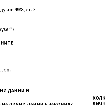
дуков №88, ет. 3
yser”)
ННИТЕ
g.com
ЧНИ ДАННИ
И
КОЛК
ЛИЧН
 НА ЛИЧНИ ДАННИ Е ЗАКОННА?