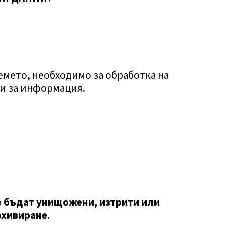
емето, необходимо за обработка на
и за информация.
е бъдат унищожени, изтрити или
рхивиране.