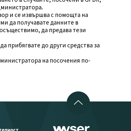
Администратора.
овор и се извършва с помощта на
ми да получавате данните в
 осъществимо, да предава тези
 да прибягвате до други средства за
дминистратора на посочения по-
телност