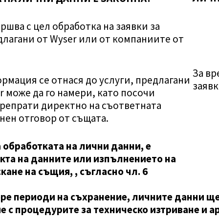
ршва с цел обработка на заявки за
лагани от Wyser или от компаниите от
За вр
рмация се отнася до услуги, предлагани
заявк
r може да го намери, като посочи
препрати директно на съответната
нен отговор от същата.
 обработката на лични данни, е
кта на данните или изпълнението на
скане на същия,
,
съгласно чл. 6
горе периоди на съхранение, личните данни щ
е с процедурите за техническо изтриване и а