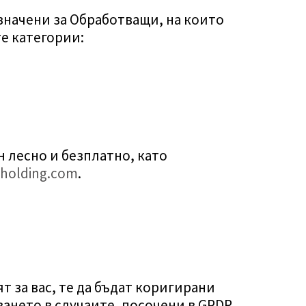
азначени за Обработващи, на които
е категории:
 лесно и безплатно, като
holding.com
.
 за вас, те да бъдат коригирани
ането в случаите, посочени в GPDR,