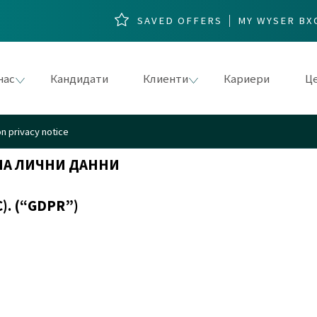
SAVED OFFERS
MY WYSER ВХ
нас
Кандидати
Клиенти
Кариери
Це
n privacy notice
НА ЛИЧНИ ДАННИ
). (“GDPR”)